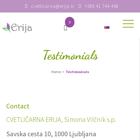
cvetlicarna@erija.si
+386 41 744 448
0
Testimonials
Home
>
Testimonials
Contact
CVETLIČARNA ERIJA, Simona Vilčnik s.p.
Savska cesta 10, 1000 Ljubljana