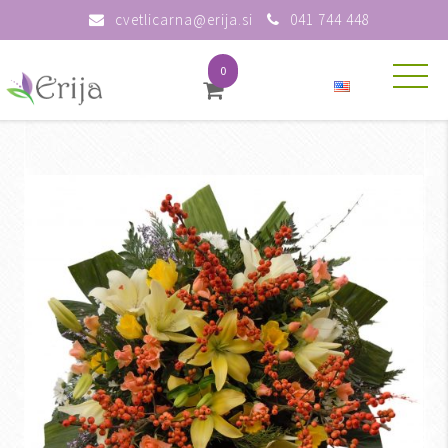
cvetlicarna@erija.si
041 744 448
0