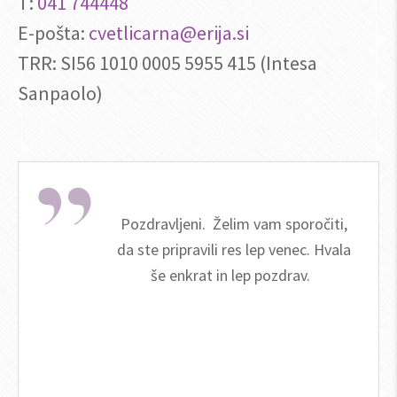
T:
041 744448
E-pošta:
cvetlicarna@erija.si
TRR: SI56 1010 0005 5955 415 (Intesa
Sanpaolo)
elim vam sporočiti,
Spoštovana, hvala, 
 res lep venec. Hvala
lep. Preverim dane
n lep pozdrav.
jutri sli