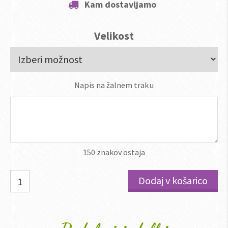
Kam dostavljamo
Velikost
Napis na žalnem traku
150
znakov ostaja
Rumene
Dodaj v košarico
lilije
količina