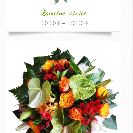
Žametne vrtnice
100,00
€
–
160,00
€